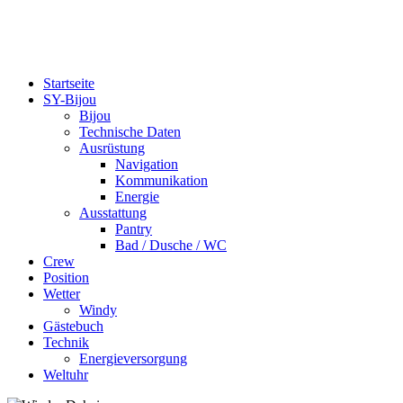
bijou-on-tour.de
Eine Segelreise um die Welt
Startseite
SY-Bijou
Bijou
Technische Daten
Ausrüstung
Navigation
Kommunikation
Energie
Ausstattung
Pantry
Bad / Dusche / WC
Crew
Position
Wetter
Windy
Gästebuch
Technik
Energieversorgung
Weltuhr