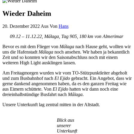
Wieder Daheim
20. Dezember 2022
Aus
Von
Hans
09.12 – 11.12.22, Málaga, Tag 905, 180 km von Almerimar
Bevor es mit dem Flieger von
Málaga
nach Hause geht, wollten wir
uns die Hafenstadt
Málaga
noch ansehen. Wir haben ja bekanntlich
Zeit und so konnten wir den Saisonabschluss noch mit einem
weiteren High Light ausklingen lassen.
Am Freitagmorgen wurden wir vom TO-Stützpunktleiter abgeholt
und zum Busbahnhof nach
El Ejido
gebracht. Ein Angebot, dass wir
gerne dankend angenommen haben, da es den ganzen Freitag wie
aus Eimern schüttete. Von
El Ejido
hatten wir dann noch eine
dreieinhalbstündige Busfahrt nach
Málaga
.
Unsere Unterkunft lag zentral mitten in der Altstadt.
Blick aus
unserer
Unterkunft