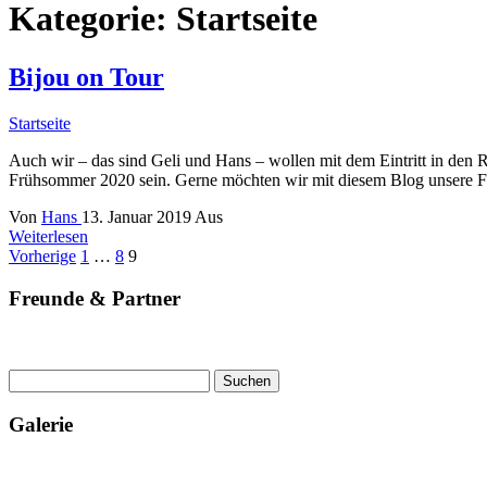
Kategorie:
Startseite
Bijou on Tour
Startseite
Auch wir – das sind Geli und Hans – wollen mit dem Eintritt in den R
Frühsommer 2020 sein. Gerne möchten wir mit diesem Blog unsere F
Von
Hans
13. Januar 2019
Aus
Weiterlesen
Seitennummerierung
Vorherige
1
…
8
9
der
Freunde & Partner
Beiträge
Suchen
nach:
Galerie