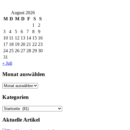
August 2026
M
D
M
D
F
S
S
1
2
3
4
5
6
7
8
9
10
11
12
13
14
15
16
17
18
19
20
21
22
23
24
25
26
27
28
29
30
31
« Juli
Monat auswählen
Monat
auswählen
Kategorien
Kategorien
Aktuelle Artikel