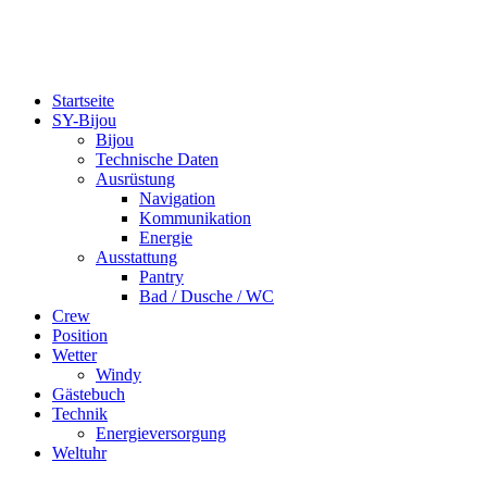
bijou-on-tour.de
Eine Segelreise um die Welt
Startseite
SY-Bijou
Bijou
Technische Daten
Ausrüstung
Navigation
Kommunikation
Energie
Ausstattung
Pantry
Bad / Dusche / WC
Crew
Position
Wetter
Windy
Gästebuch
Technik
Energieversorgung
Weltuhr