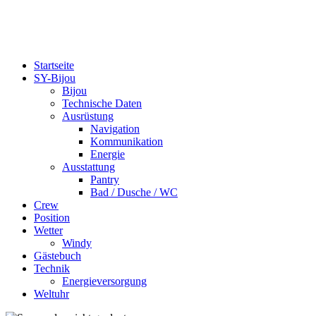
bijou-on-tour.de
Eine Segelreise um die Welt
Startseite
SY-Bijou
Bijou
Technische Daten
Ausrüstung
Navigation
Kommunikation
Energie
Ausstattung
Pantry
Bad / Dusche / WC
Crew
Position
Wetter
Windy
Gästebuch
Technik
Energieversorgung
Weltuhr