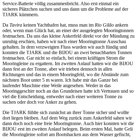
Service-Batterie völlig zusammenbricht. Also erst einmal ein
sicheres Plätzchen suchen und uns dann um die Probleme auf der
TJARK kümmern.
Da
Tavira
keinen Yachthafen hat, muss man im
Rio Gilão
ankern
oder, wenn man Glück hat, an einer der ausgelegten Mooringtonnen
festmachen. Da uns das kleine Ankerfeld direkt vor der Mündung zu
unruhig erschien, haben wir nach einer Mooringtonne Ausschau
gehalten. In dem verzweigten Fluss wurden wir auch fündig und
konnten die TJARK und die BIJOU an zwei benachbarten Tonnen
festmachen. Gar nicht so einfach, bei einem kräftigen Strom die
Mooringleine zu ergattern. Im zweiten Anlauf hatten wir die BIJOU
dann fest an der Tonne, aber wir trieben dennoch in allen
Richtungen und das in einem Mooringfeld, wo die Abstände zum
nächsten Boot unter 5 m waren. Ich habe mir das Ganze bei
laufender Maschine eine Weile angesehen. Weder in das
Mooringgeschirr noch an das Grundeisen hatte ich Vertrauen und so
viel die Entscheidung, entweder nach einer weiteren Tonne zu
suchen oder doch vor Anker zu gehen.
Die TJARK fühlte sich zunächst an ihrer Tonne sicher und wollte
dort liegen bleiben. Auf dem Weg zurück zum Ankerfeld sahen wir
dann doch noch eine freie Mooringtonne. Auch hier konnten wir die
BIJOU erst im zweiten Anlauf belegen. Beim ersten Mal, hatte Geli
die Mooringleine sofort am Bootshacken aus dem Wasser gefischt,