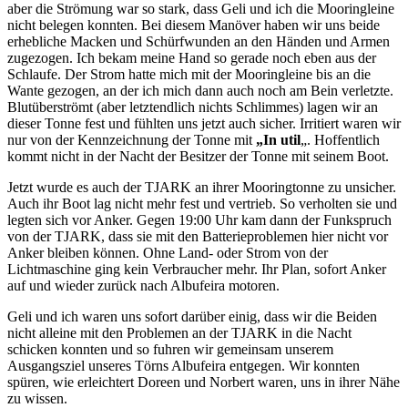
aber die Strömung war so stark, dass Geli und ich die Mooringleine
nicht belegen konnten. Bei diesem Manöver haben wir uns beide
erhebliche Macken und Schürfwunden an den Händen und Armen
zugezogen. Ich bekam meine Hand so gerade noch eben aus der
Schlaufe. Der Strom hatte mich mit der Mooringleine bis an die
Wante gezogen, an der ich mich dann auch noch am Bein verletzte.
Blutüberströmt (aber letztendlich nichts Schlimmes) lagen wir an
dieser Tonne fest und fühlten uns jetzt auch sicher. Irritiert waren wir
nur von der Kennzeichnung der Tonne mit
„In util
„. Hoffentlich
kommt nicht in der Nacht der Besitzer der Tonne mit seinem Boot.
Jetzt wurde es auch der TJARK an ihrer Mooringtonne zu unsicher.
Auch ihr Boot lag nicht mehr fest und vertrieb. So verholten sie und
legten sich vor Anker. Gegen 19:00 Uhr kam dann der Funkspruch
von der TJARK, dass sie mit den Batterieproblemen hier nicht vor
Anker bleiben können. Ohne Land- oder Strom von der
Lichtmaschine ging kein Verbraucher mehr. Ihr Plan, sofort Anker
auf und wieder zurück nach Albufeira motoren.
Geli und ich waren uns sofort darüber einig, dass wir die Beiden
nicht alleine mit den Problemen an der TJARK in die Nacht
schicken konnten und so fuhren wir gemeinsam unserem
Ausgangsziel unseres Törns Albufeira entgegen. Wir konnten
spüren, wie erleichtert Doreen und Norbert waren, uns in ihrer Nähe
zu wissen.