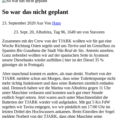
So war das nicht geplant
23. September 2020
Aus
Von
Hans
23. Sept. 20, Albufeira, Tag 96, 1649 sm von Stavoren
Zusammen mit der Crew von der TJARK wollten wir für gut eine
Woche Richtung Osten segeln und uns
Tavira
und im Grenzfluss zu
Spanien
Rio Guadiana
die Stadt
Vila Real de Sto. Antonio
ansehen.
Ganz nebenbei wollten wir auf der spanischen Seite in Ayamont
unsere Dieseltanks wieder auffüllen ( hier ist der Diesel 35 %
günstiger als in Portugal).
Aber manchmal kommt es anders, als man denkt. Norbert von der
TJARK meldete schon am Morgen, dass seine Toilettenpumpe nicht
mehr richtig funktioniert und dass seine Batterien ziemlich entladen
sind. Dennoch haben wir die Marina von Albufeira gegen 11 Uhr
unter Maschine verlassen und konnten nach gut einer Stunde
endlich Segel setzen. Jetzt waren auch unter Maschinenfahrt die
Batterien der TJARK wieder voll aufgeladen. Mit gut 5 Kn FdW
segelten wir Tavira entgegen, wo wir pünktlich um 17:00 Uhr im
letzten Drittel des Hochwassers ankamen. Beim Einrollen der Segel
meldete Norbert von der TJARK, dass ohne Maschine seine