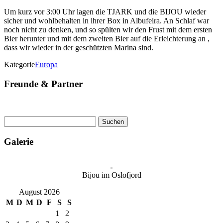
Um kurz vor 3:00 Uhr lagen die TJARK und die BIJOU wieder
sicher und wohlbehalten in ihrer Box in Albufeira. An Schlaf war
noch nicht zu denken, und so spülten wir den Frust mit dem ersten
Bier herunter und mit dem zweiten Bier auf die Erleichterung an ,
dass wir wieder in der geschützten Marina sind.
Kategorie
Europa
Freunde & Partner
Suchen
nach:
Galerie
Bijou im Oslofjord
August 2026
M
D
M
D
F
S
S
1
2