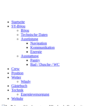
bijou-on-tour.de
Eine Segelreise um die Welt
Startseite
SY-Bijou
Bijou
Technische Daten
Ausrüstung
Navigation
Kommunikation
Energie
Ausstattung
Pantry
Bad / Dusche / WC
Crew
Position
Wetter
Windy
Gästebuch
Technik
Energieversorgung
Weltuhr