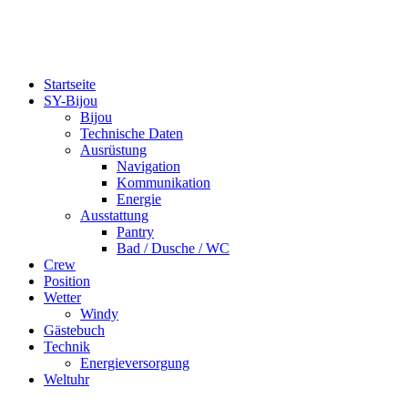
bijou-on-tour.de
Eine Segelreise um die Welt
Startseite
SY-Bijou
Bijou
Technische Daten
Ausrüstung
Navigation
Kommunikation
Energie
Ausstattung
Pantry
Bad / Dusche / WC
Crew
Position
Wetter
Windy
Gästebuch
Technik
Energieversorgung
Weltuhr