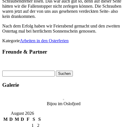
Schraubendreher lösen. Das war auch gut so, denn auf dieser Seite
hätten wir die Fallenstopper nicht zerlegen können. Die Schrauben
waren jetzt auf der von uns aus gesehenen verdeckten Seite- also
kein drankommen.
Nach dem Erfolg haben wir Feierabend gemacht und den zweiten
Ostertag mal bei herrlichem Sonnenschein genossen.
Kategorie
Arbeiten in den Osterferien
Freunde & Partner
Suchen
nach:
Galerie
Bijou im Oslofjord
August 2026
M
D
M
D
F
S
S
1
2