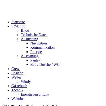
bijou-on-tour.de
Eine Segelreise um die Welt
Startseite
SY-Bijou
Bijou
Technische Daten
Ausrüstung
Navigation
Kommunikation
Energie
Ausstattung
Pantry
Bad / Dusche / WC
Crew
Position
Wetter
Windy
Gästebuch
Technik
Energieversorgung
Weltuhr