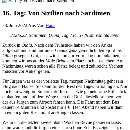
16. Tag: Von Sizilien nach Sardinien
23. Juni 2022
Aus
Von
Hans
22.06.22, Sardinien, Olbia, Tag 734, 3779 sm von Stavoren
Zurück in
Olbia
. Nach dem Frühstück haben wir den Anker
aufgeholt und sind nur unter Genua ganz gemütlich den Fjord bis
Olbia
gesegelt. Gut, dass wir schon am Vormittag dort ankamen, so
konnten wir uns an der
Mole Brine
den Platz noch aussuchen. Am
Nachmittag waren schon alle Plätze belegt und zahlreiche Yachten
mussten vor Anker gehen.
Für Jürgen war es der vorletzte Tag, morgen Nachmittag geht sein
Flug nach Hause. So stand für den Rest des Tages Erholung an. Nur
noch ein wenig im Supermarkt für das letzte gemeinsame Frühstück
einkaufen und auf dem Wege nach der Bushaltestelle suchen, von
der aus Jürgen zum Airport fahren kann. Die Fahrt mit dem Bus
dauert 14 Minuten und kostet nur 1 €! Den Abend haben wir dann
in einem guten Restaurant ausklingen lassen.
Wenn ich die letzten zweieinhalb Wochen Revue passieren lasse,
dann war es mit dir Jürgen eine sehr schöne Zeit. Es zeigte sich, da